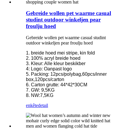
Gebreide wollen pet waarme casual
studint outdoor winkeljen pear
froulju hoed
Gebreide wollen pet waarme casual studint
outdoor winkeljen pear froulju hoed
1. breide hoed mei stripe, kin fold
2. 100% acryl breide hoed
3. Kleur: Alle kleur beskikber
4: Logo: Oanpast logo
5. Packing: 12pcs/polybag,60pcs/inner
box,120pcs/carton
6. Carton grutte: 44*42*30CM
7. GW: 9,5KG
8. NW:7,5KG
enkête
detail