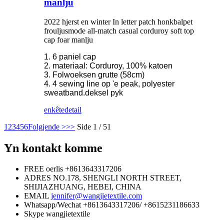
manlju
2022 hjerst en winter In letter patch honkbalpet
frouljusmode all-match casual corduroy soft top
cap foar manlju
1. 6 paniel cap
2. materiaal: Corduroy, 100% katoen
3. Folwoeksen grutte (58cm)
4. 4 sewing line op 'e peak, polyester
sweatband.deksel pyk
enkête
detail
1
2
3
4
5
6
Folgjende >
>>
Side 1 / 51
Yn kontakt komme
FREE oerlis
+8613643317206
ADRES
NO.178, SHENGLI NORTH STREET,
SHIJIAZHUANG, HEBEI, CHINA
EMAIL
jennifer@wangjietextile.com
Whatsapp/Wechat
+8613643317206/ +8615231186633
Skype
wangjietextile