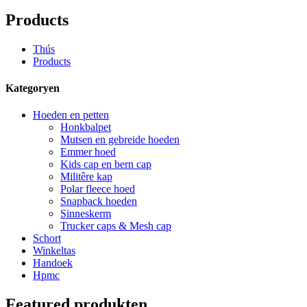
Products
Thús
Products
Kategoryen
Hoeden en petten
Honkbalpet
Mutsen en gebreide hoeden
Emmer hoed
Kids cap en bern cap
Militêre kap
Polar fleece hoed
Snapback hoeden
Sinneskerm
Trucker caps & Mesh cap
Schort
Winkeltas
Handoek
Hpmc
Featured produkten