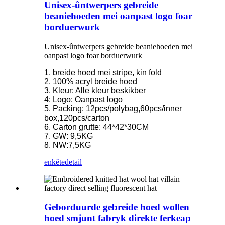
Unisex-ûntwerpers gebreide
beaniehoeden mei oanpast logo foar
borduerwurk
Unisex-ûntwerpers gebreide beaniehoeden mei
oanpast logo foar borduerwurk
1. breide hoed mei stripe, kin fold
2. 100% acryl breide hoed
3. Kleur: Alle kleur beskikber
4: Logo: Oanpast logo
5. Packing: 12pcs/polybag,60pcs/inner
box,120pcs/carton
6. Carton grutte: 44*42*30CM
7. GW: 9,5KG
8. NW:7,5KG
enkête
detail
Geborduurde gebreide hoed wollen
hoed smjunt fabryk direkte ferkeap