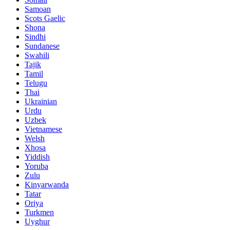
Samoan
Scots Gaelic
Shona
Sindhi
Sundanese
Swahili
Tajik
Tamil
Telugu
Thai
Ukrainian
Urdu
Uzbek
Vietnamese
Welsh
Xhosa
Yiddish
Yoruba
Zulu
Kinyarwanda
Tatar
Oriya
Turkmen
Uyghur