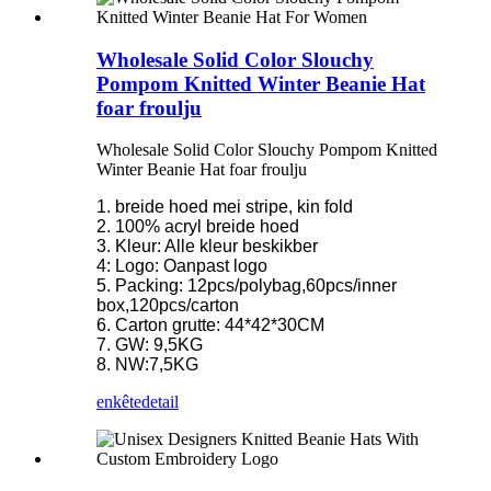
Wholesale Solid Color Slouchy
Pompom Knitted Winter Beanie Hat
foar froulju
Wholesale Solid Color Slouchy Pompom Knitted
Winter Beanie Hat foar froulju
1. breide hoed mei stripe, kin fold
2. 100% acryl breide hoed
3. Kleur: Alle kleur beskikber
4: Logo: Oanpast logo
5. Packing: 12pcs/polybag,60pcs/inner
box,120pcs/carton
6. Carton grutte: 44*42*30CM
7. GW: 9,5KG
8. NW:7,5KG
enkête
detail