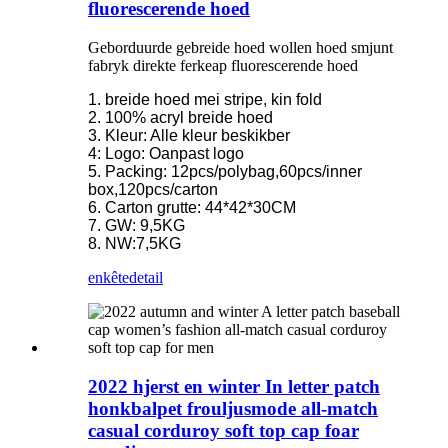
fluorescerende hoed
Geborduurde gebreide hoed wollen hoed smjunt
fabryk direkte ferkeap fluorescerende hoed
1. breide hoed mei stripe, kin fold
2. 100% acryl breide hoed
3. Kleur: Alle kleur beskikber
4: Logo: Oanpast logo
5. Packing: 12pcs/polybag,60pcs/inner
box,120pcs/carton
6. Carton grutte: 44*42*30CM
7. GW: 9,5KG
8. NW:7,5KG
enkête
detail
2022 hjerst en winter In letter patch
honkbalpet frouljusmode all-match
casual corduroy soft top cap foar