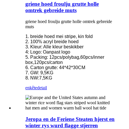
griene hoed froulju grutte holle
omtrek gebreide muts
griene hoed froulju grutte holle omtrek gebreide
muts
1. breide hoed mei stripe, kin fold
2. 100% acryl breide hoed
3. Kleur: Alle kleur beskikber
4: Logo: Oanpast logo
5. Packing: 12pcs/polybag,60pcs/inner
box,120pcs/carton
6. Carton grutte: 44*42*30CM
7. GW: 9,5KG
8. NW:7,5KG
enkête
detail
Jeropa en de Feriene Steaten hjerst en
winter rys wurd flagge stjerren