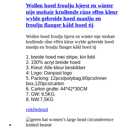
Wollen hoed froulju hjerst en winter
nije mohair krullende râne effen kleur
wylde gebreide hoed manlju en
froulju flanger kâld hoed tij
Wollen hoed froulju hjerst en winter nije mohair
krullende râne effen kleur wylde gebreide hoed
manlju en froulju flanger kâld hoed tij
1. breide hoed mei stripe, kin fold
2. 100% acryl breide hoed
3. Kleur: Alle kleur beskikber
4: Logo: Oanpast logo
5. Packing: 12pcs/polybag,60pcs/inner
box,120pcs/carton
6. Carton grutte: 44*42*30CM
7. GW: 9,5KG
8. NW:7,5KG
enkête
detail