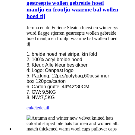
gestreepte wollen gebreide hoed
manlju en froulju waarme bal wollen
hoed tij
Jeropa en de Feriene Steaten hjerst en winter rys
wurd flagge stjerren gestreepte wollen gebreide
hoed manlju en froulju waarme bal wollen hoed
tij
1. breide hoed mei stripe, kin fold
2. 100% acryl breide hoed
3. Kleur: Alle kleur beskikber
4: Logo: Oanpast logo
5. Packing: 12pcs/polybag,60pcs/inner
box,120pcs/carton
6. Carton grutte: 44*42*30CM
7. GW: 9,5KG
8. NW:7,5KG
enkête
detail