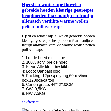
Hjerst en winter nije fluwelen
gebreide hoeden kleurige gestreepte
heuphoeden foar manlju en froulju
all-match verdikte warme wollen
petten pullover caps
Hjerst en winter nije fluwelen gebreide hoeden
kleurige gestreepte heuphoeden foar manlju en
froulju all-match verdikte warme wollen petten
pullover caps
1. breide hoed mei stripe
2. 100% acryl breide hoed
3. Kleur: Alle kleur beskikber
4: Logo: Oanpast logo
5. Packing: 12pcs/polybag,60pcs/inner
box,120pcs/carton
6. Carton grutte: 44*42*30CM
7. GW: 9,5KG
8. NW:7,5KG
enkête
detail