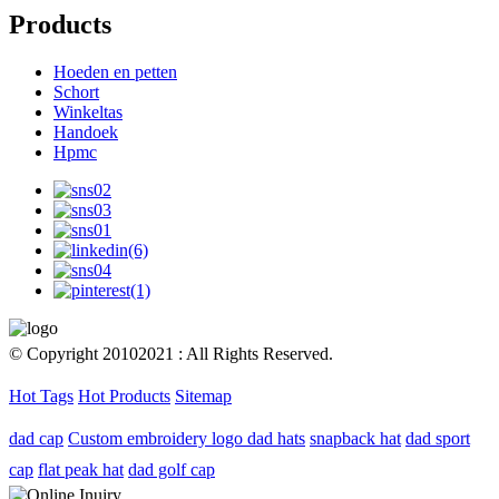
Products
Hoeden en petten
Schort
Winkeltas
Handoek
Hpmc
© Copyright 20102021 : All Rights Reserved.
Hot Tags
Hot Products
Sitemap
dad cap
Custom embroidery logo dad hats
snapback hat
dad sport
cap
flat peak hat
dad golf cap