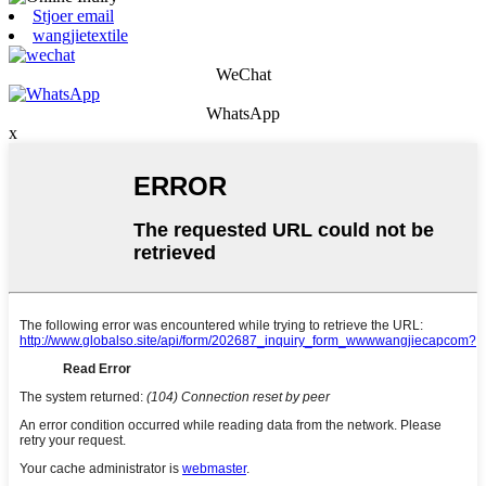
Stjoer email
wangjietextile
WeChat
WhatsApp
x