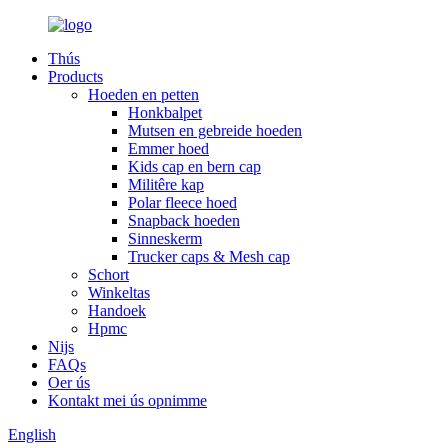
Thús
Products
Hoeden en petten
Honkbalpet
Mutsen en gebreide hoeden
Emmer hoed
Kids cap en bern cap
Militêre kap
Polar fleece hoed
Snapback hoeden
Sinneskerm
Trucker caps & Mesh cap
Schort
Winkeltas
Handoek
Hpmc
Nijs
FAQs
Oer ús
Kontakt mei ús opnimme
English