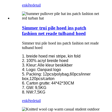
enkête
detail
Simmer trui pile hoed ins patch
fashion net reade tulband hoed
Simmer trui pile hoed ins patch fashion net reade
tulband hoed
1. breide hoed mei stripe, kin fold
2. 100% acryl breide hoed
3. Kleur: Alle kleur beskikber
4: Logo: Oanpast logo
5. Packing: 12pcs/polybag,60pcs/inner
box,120pcs/carton
6. Carton grutte: 44*42*30CM
7. GW: 9,5KG
8. NW:7,5KG
enkête
detail