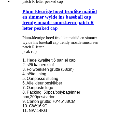
Plum-kleurige hoed froulike maitiid
en simmer wylde ins baseball cap
trendy moade sinneskerm patch R
letter peaked cap
Plum-kleurige hoed froulike maitiid en simmer
wylde ins baseball cap trendy moade sunscreen
patch R letter
peak cap
1. Hege kwaliteit 6 paniel cap
2. sêft katoen stof
3. Folwoeksen grutte (58cm)
4. sêfte lining
5. Oanpasse sluting
6. Alle kleur beskikber
7. Oanpaste logo
8. Packing: 50pcs/polybag/inner
box,200pcs/carton
9. Carton grutte: 70*45*38CM
10. GW:16KG
11. NW:14KG