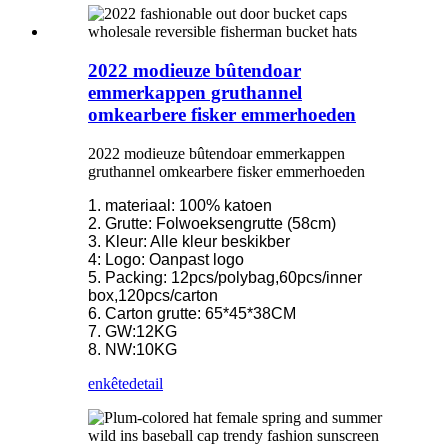
2022 modieuze bûtendoar
emmerkappen gruthannel
omkearbere fisker emmerhoeden
2022 modieuze bûtendoar emmerkappen
gruthannel omkearbere fisker emmerhoeden
1. materiaal: 100% katoen
2. Grutte: Folwoeksengrutte (58cm)
3. Kleur: Alle kleur beskikber
4: Logo: Oanpast logo
5. Packing: 12pcs/polybag,60pcs/inner
box,120pcs/carton
6. Carton grutte: 65*45*38CM
7. GW:12KG
8. NW:10KG
enkête
detail