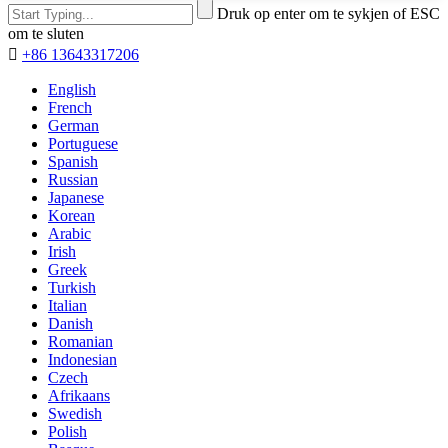
Druk op enter om te sykjen of ESC
om te sluten

+86 13643317206
English
French
German
Portuguese
Spanish
Russian
Japanese
Korean
Arabic
Irish
Greek
Turkish
Italian
Danish
Romanian
Indonesian
Czech
Afrikaans
Swedish
Polish