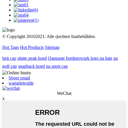
© Copyright 20102021: Alle rjochten foarbehâlden.
Hot Tags
Hot Products
Sitemap
heit cap
platte peak hoed
Oanpaste borduerwurk logo pa hats
pa
golf cap
snapback hoed
pa sport cap
Stjoer email
wangjietextile
WeChat
x