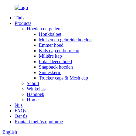
Thús
Products
Hoeden en petten
Honkbalpet
Mutsen en gebreide hoeden
Emmer hoed
Kids cap en bern cap
Militêre kap
Polar fleece hoed
Snapback hoeden
Sinneskerm
Trucker caps & Mesh cap
Schort
Winkeltas
Handoek
Hpmc
Nijs
FAQs
Oer ús
Kontakt mei ús opnimme
English