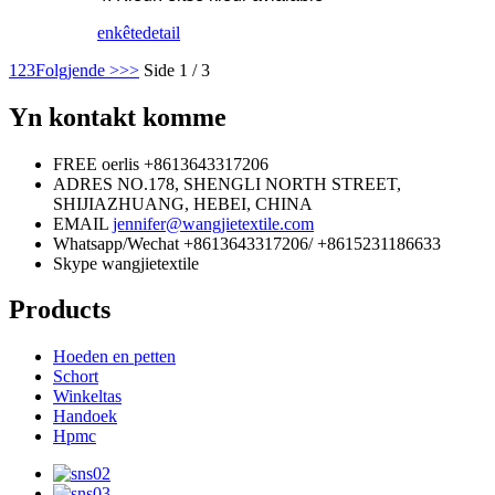
enkête
detail
1
2
3
Folgjende >
>>
Side 1 / 3
Yn kontakt komme
FREE oerlis
+8613643317206
ADRES
NO.178, SHENGLI NORTH STREET,
SHIJIAZHUANG, HEBEI, CHINA
EMAIL
jennifer@wangjietextile.com
Whatsapp/Wechat
+8613643317206/ +8615231186633
Skype
wangjietextile
Products
Hoeden en petten
Schort
Winkeltas
Handoek
Hpmc