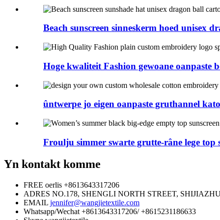
Beach sunscreen sinneskerm hoed unisex dra
Hoge kwaliteit Fashion gewoane oanpaste b
ûntwerpe jo eigen oanpaste gruthannel kat
Froulju simmer swarte grutte-râne lege top s 
Yn kontakt komme
FREE oerlis
+8613643317206
ADRES
NO.178, SHENGLI NORTH STREET, SHIJIAZH
EMAIL
jennifer@wangjietextile.com
Whatsapp/Wechat
+8613643317206/ +8615231186633