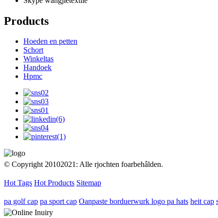
Skype
wangjietextile
Products
Hoeden en petten
Schort
Winkeltas
Handoek
Hpmc
© Copyright 20102021: Alle rjochten foarbehâlden.
Hot Tags
Hot Products
Sitemap
pa golf cap
pa sport cap
Oanpaste borduerwurk logo pa hats
heit cap