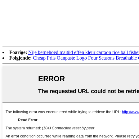
Foarige:
Nije bernehoed maitiid effen kleur cartoon rice ball fis
Folgjende:
Cheap Priis Oanpaste Logo Four Seasons Breathable