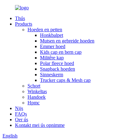
Thús
Products
Hoeden en petten
Honkbalpet
Mutsen en gebreide hoeden
Emmer hoed
Kids cap en bern cap
Militêre kap
Polar fleece hoed
Snapback hoeden
Sinneskerm
Trucker caps & Mesh cap
Schort
Winkeltas
Handoek
Hpmc
Nijs
FAQs
Oer ús
Kontakt mei ús opnimme
English