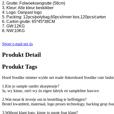
2. Grutte: Folwoeksengrutte (58cm)
3. Kleur: Alle kleur beskikber
4: Logo: Oanpast logo
5. Packing: 12pcs/polybag,60pcs/inner box,120pcs/carton
6. Carton grutte: 65*45*38CM
7. GW:12KG
8. NW:10KG
Stjoer e-mail nei ús
Produkt Detail
Produkt Tags
Hoed froulike simmer wylde net reade fiskershoed froulike cute fashi
1.Kin jo sample oarder akseptearje?
Ja, wy kinne, om't wy ús eigen fabryk en sampleline hawwe.
2.Wat moat ik leverje om in bestelling te befêstigjen?
Bestel kwantiteit, materiaal, logo proses technology, backing gesp foa
3.Without klant logo, kinne jo quote foar klant?