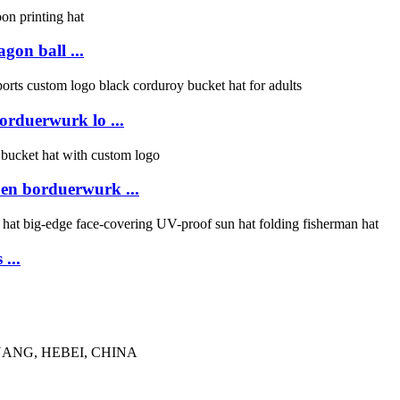
gon ball ...
orduerwurk lo ...
oen borduerwurk ...
...
UANG, HEBEI, CHINA