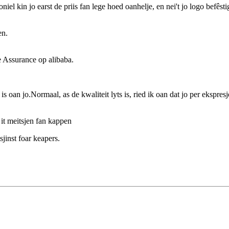
iel kin jo earst de priis fan lege hoed oanhelje, en nei't jo logo befêsti
en.
e Assurance op alibaba.
an jo.Normaal, as de kwaliteit lyts is, ried ik oan dat jo per ekspresje f
it meitsjen fan kappen
inst foar keapers.