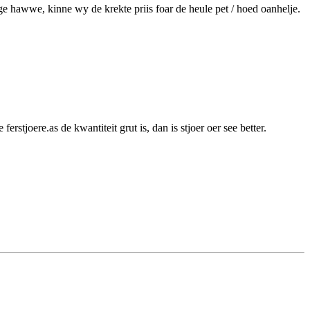
ge hawwe, kinne wy ​​​​de krekte priis foar de heule pet / hoed oanhelje.
erstjoere.as de kwantiteit grut is, dan is stjoer oer see better.