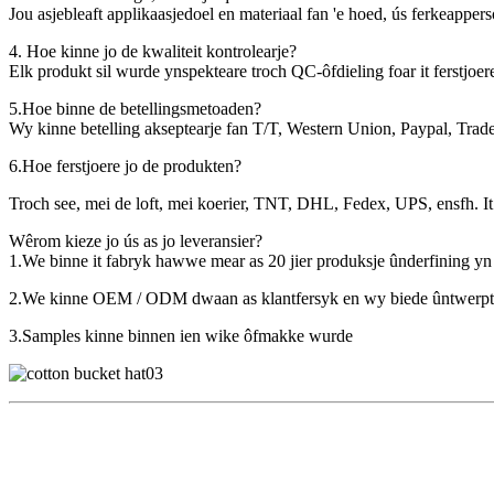
Jou asjebleaft applikaasjedoel en materiaal fan 'e hoed, ús ferkeapperson
4. Hoe kinne jo de kwaliteit kontrolearje?
Elk produkt sil wurde ynspekteare troch QC-ôfdieling foar it ferstjoer
5.Hoe binne de betellingsmetoaden?
Wy kinne betelling akseptearje fan T/T, Western Union, Paypal, Trad
6.Hoe ferstjoere jo de produkten?
Troch see, mei de loft, mei koerier, TNT, DHL, Fedex, UPS, ensfh. It is o
Wêrom kieze jo ús as jo leveransier?
1.We binne it fabryk hawwe mear as 20 jier produksje ûnderfining yn 
2.We kinne OEM / ODM dwaan as klantfersyk en wy biede ûntwerptsj
3.Samples kinne binnen ien wike ôfmakke wurde