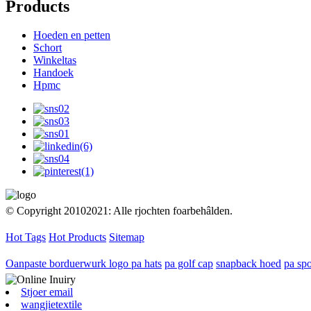
Products
Hoeden en petten
Schort
Winkeltas
Handoek
Hpmc
© Copyright 20102021: Alle rjochten foarbehâlden.
Hot Tags
Hot Products
Sitemap
Oanpaste borduerwurk logo pa hats
pa golf cap
snapback hoed
pa spo
Stjoer email
wangjietextile