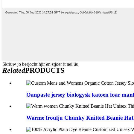
Skriuw jo berjocht hjir en stjoer it nei ús
Related
PRODUCTS
Oanpaste jersey biologysk katoen foar manlj
Warme froulju Chunky Knitted Beanie Hat U