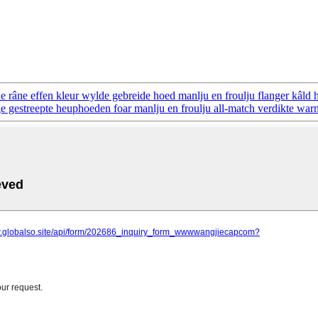
de râne effen kleur wylde gebreide hoed manlju en froulju flanger kâld h
ge gestreepte heuphoeden foar manlju en froulju all-match verdikte war