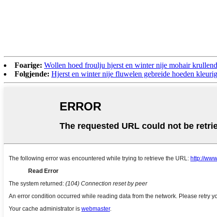
Foarige:
Wollen hoed froulju hjerst en winter nije mohair krullen
Folgjende:
Hjerst en winter nije fluwelen gebreide hoeden kleuri