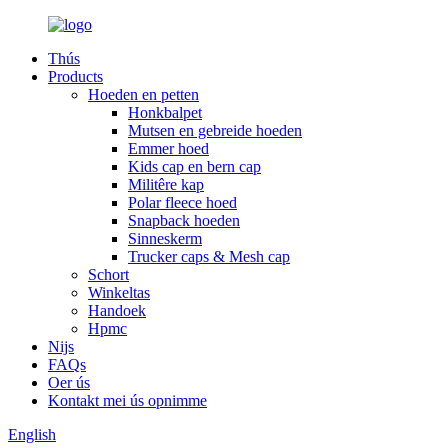
Thús
Products
Hoeden en petten
Honkbalpet
Mutsen en gebreide hoeden
Emmer hoed
Kids cap en bern cap
Militêre kap
Polar fleece hoed
Snapback hoeden
Sinneskerm
Trucker caps & Mesh cap
Schort
Winkeltas
Handoek
Hpmc
Nijs
FAQs
Oer ús
Kontakt mei ús opnimme
English