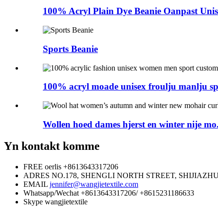
100% Acryl Plain Dye Beanie Oanpast Unise
Sports Beanie
100% acryl moade unisex froulju manlju spo
Wollen hoed dames hjerst en winter nije mo.
Yn kontakt komme
FREE oerlis
+8613643317206
ADRES
NO.178, SHENGLI NORTH STREET, SHIJIAZH
EMAIL
jennifer@wangjietextile.com
Whatsapp/Wechat
+8613643317206/ +8615231186633
Skype
wangjietextile