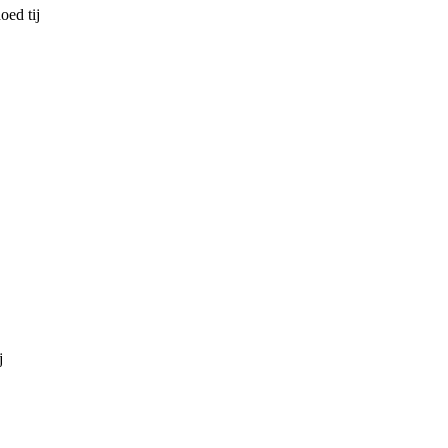
oed tij
j