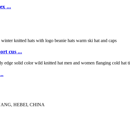
x ...
rt cus ...
..
UANG, HEBEI, CHINA