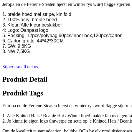
Jeropa en de Feriene Steaten hjerst en winter rys wurd flagge stjerre
1. breide hoed mei stripe, kin fold
2. 100% acryl breide hoed
3. Kleur: Alle kleur beskikber
4: Logo: Oanpast logo
5. Packing: 12pcs/polybag,60pcs/inner box,120pcs/carton
6. Carton grutte: 44*42*30CM
7. GW: 9,5KG
8. NW:7,5KG
Stjoer e-mail nei ús
Produkt Detail
Produkt Tags
Europa en de Feriene Steaten hjerst en winter rys wurd flagge stjerren
1. Alle Knitted Hats / Beanie Hat / Winter hoed makke fan ús eigen f
2. Jo kinne jo eigen logo ûntwerpe en sette op 'e Knitted Hats / Beani
Om de kwaliteit te garandearjen, belibbe QC's by elk produksjeproses 