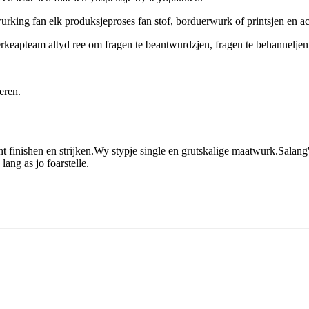
wurking fan elk produksjeproses fan stof, borduerwurk of printsjen en ac
rkeapteam altyd ree om fragen te beantwurdzjen, fragen te behanneljen en
eren.
finishen en strijken.Wy stypje single en grutskalige maatwurk.Salang't 
ang as jo foarstelle.