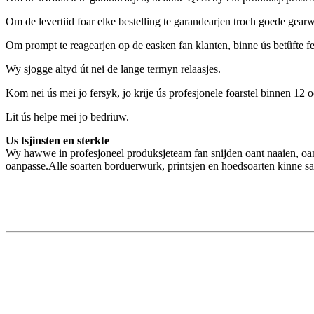
Om de levertiid foar elke bestelling te garandearjen troch goede gear
Om prompt te reagearjen op de easken fan klanten, binne ús betûfte fe
Wy sjogge altyd út nei de lange termyn relaasjes.
Kom nei ús mei jo fersyk, jo krije ús profesjonele foarstel binnen 12 o
Lit ús helpe mei jo bedriuw.
Us tsjinsten en sterkte
Wy hawwe in profesjoneel produksjeteam fan snijden oant naaien, oant 
oanpasse.Alle soarten borduerwurk, printsjen en hoedsoarten kinne sa l