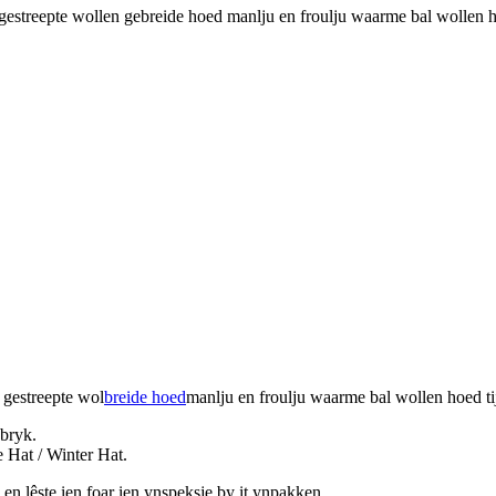
n gestreepte wollen gebreide hoed manlju en froulju waarme bal wollen h
 gestreepte wol
breide hoed
manlju en froulju waarme bal wollen hoed ti
abryk.
e Hat / Winter Hat.
en lêste ien foar ien ynspeksje by it ynpakken.