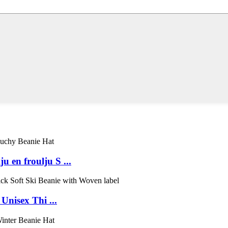
u en froulju S ...
nisex Thi ...