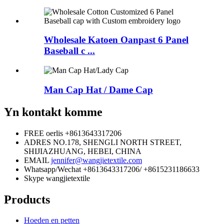
Wholesale Katoen Oanpast 6 Panel
Baseball c ...
Man Cap Hat / Dame Cap
Yn kontakt komme
FREE oerlis
+8613643317206
ADRES
NO.178, SHENGLI NORTH STREET,
SHIJIAZHUANG, HEBEI, CHINA
EMAIL
jennifer@wangjietextile.com
Whatsapp/Wechat
+8613643317206/ +8615231186633
Skype
wangjietextile
Products
Hoeden en petten