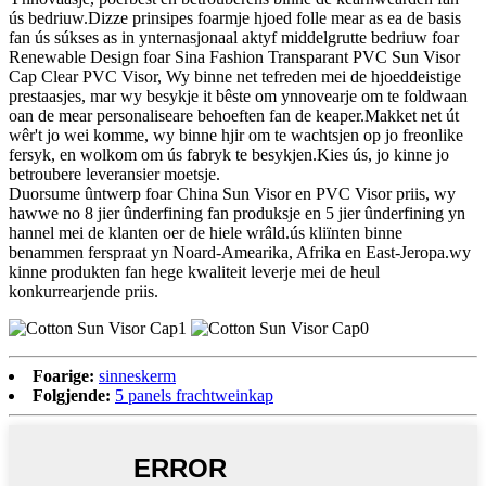
ús bedriuw.Dizze prinsipes foarmje hjoed folle mear as ea de basis
fan ús súkses as in ynternasjonaal aktyf middelgrutte bedriuw foar
Renewable Design foar Sina Fashion Transparant PVC Sun Visor
Cap Clear PVC Visor, Wy binne net tefreden mei de hjoeddeistige
prestaasjes, mar wy besykje it bêste om ynnovearje om te foldwaan
oan de mear personaliseare behoeften fan de keaper.Makket net út
wêr't jo wei komme, wy binne hjir om te wachtsjen op jo freonlike
fersyk, en wolkom om ús fabryk te besykjen.Kies ús, jo kinne jo
betroubere leveransier moetsje.
Duorsume ûntwerp foar China Sun Visor en PVC Visor priis, wy
hawwe no 8 jier ûnderfining fan produksje en 5 jier ûnderfining yn
hannel mei de klanten oer de hiele wrâld.ús kliïnten binne
benammen ferspraat yn Noard-Amearika, Afrika en East-Jeropa.wy
kinne produkten fan hege kwaliteit leverje mei de heul
konkurrearjende priis.
Foarige:
sinneskerm
Folgjende:
5 panels frachtweinkap