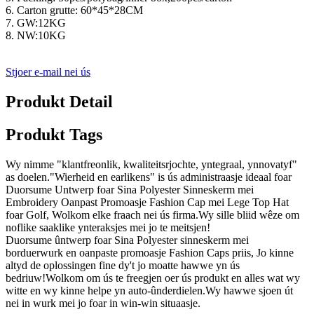
6. Carton grutte: 60*45*28CM
7. GW:12KG
8. NW:10KG
Stjoer e-mail nei ús
Produkt Detail
Produkt Tags
Wy nimme "klantfreonlik, kwaliteitsrjochte, yntegraal, ynnovatyf"
as doelen."Wierheid en earlikens" is ús administraasje ideaal foar
Duorsume Untwerp foar Sina Polyester Sinneskerm mei
Embroidery Oanpast Promoasje Fashion Cap mei Lege Top Hat
foar Golf, Wolkom elke fraach nei ús firma.Wy sille bliid wêze om
noflike saaklike ynteraksjes mei jo te meitsjen!
Duorsume ûntwerp foar Sina Polyester sinneskerm mei
borduerwurk en oanpaste promoasje Fashion Caps priis, Jo kinne
altyd de oplossingen fine dy't jo moatte hawwe yn ús
bedriuw!Wolkom om ús te freegjen oer ús produkt en alles wat wy
witte en wy kinne helpe yn auto-ûnderdielen.Wy hawwe sjoen út
nei in wurk mei jo foar in win-win situaasje.