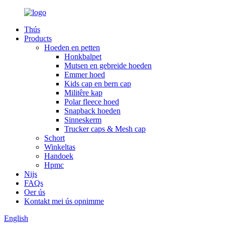
Thús
Products
Hoeden en petten
Honkbalpet
Mutsen en gebreide hoeden
Emmer hoed
Kids cap en bern cap
Militêre kap
Polar fleece hoed
Snapback hoeden
Sinneskerm
Trucker caps & Mesh cap
Schort
Winkeltas
Handoek
Hpmc
Nijs
FAQs
Oer ús
Kontakt mei ús opnimme
English