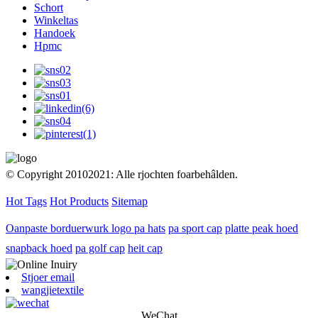
Schort
Winkeltas
Handoek
Hpmc
© Copyright 20102021: Alle rjochten foarbehâlden.
Hot Tags
Hot Products
Sitemap
Oanpaste borduerwurk logo pa hats
pa sport cap
platte peak hoed
snapback hoed
pa golf cap
heit cap
Stjoer email
wangjietextile
WeChat