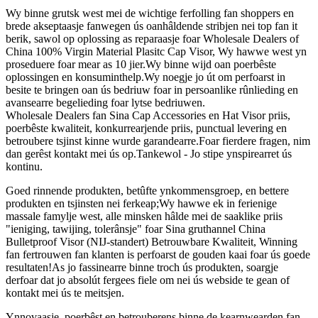
Wy binne grutsk west mei de wichtige ferfolling fan shoppers en
brede akseptaasje fanwegen ús oanhâldende stribjen nei top fan it
berik, sawol op oplossing as reparaasje foar Wholesale Dealers of
China 100% Virgin Material Plasitc Cap Visor, Wy hawwe west yn
proseduere foar mear as 10 jier.Wy binne wijd oan poerbêste
oplossingen en konsuminthelp.Wy noegje jo út om perfoarst in
besite te bringen oan ús bedriuw foar in persoanlike rûnlieding en
avansearre begelieding foar lytse bedriuwen.
Wholesale Dealers fan Sina Cap Accessories en Hat Visor priis,
poerbêste kwaliteit, konkurrearjende priis, punctual levering en
betroubere tsjinst kinne wurde garandearre.Foar fierdere fragen, nim
dan gerêst kontakt mei ús op.Tankewol - Jo stipe ynspirearret ús
kontinu.
Goed rinnende produkten, betûfte ynkommensgroep, en bettere
produkten en tsjinsten nei ferkeap;Wy hawwe ek in ferienige
massale famylje west, alle minsken hâlde mei de saaklike priis
"ieniging, tawijing, tolerânsje" foar Sina gruthannel China
Bulletproof Visor (NIJ-standert) Betrouwbare Kwaliteit, Winning
fan fertrouwen fan klanten is perfoarst de gouden kaai foar ús goede
resultaten!As jo ​​​​fassinearre binne troch ús produkten, soargje
derfoar dat jo absolút fergees fiele om nei ús webside te gean of
kontakt mei ús te meitsjen.
Ynnovaasje, poerbêst en betrouberens binne de kearnwearden fan