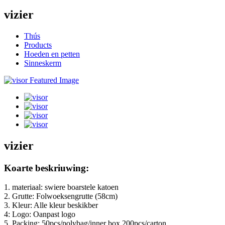
vizier
Thús
Products
Hoeden en petten
Sinneskerm
vizier
Koarte beskriuwing:
1. materiaal: swiere boarstele katoen
2. Grutte: Folwoeksengrutte (58cm)
3. Kleur: Alle kleur beskikber
4: Logo: Oanpast logo
5. Packing: 50pcs/polybag/inner box,200pcs/carton